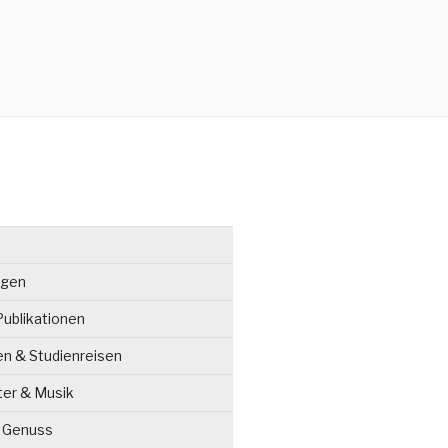
ngen
ublikationen
en & Studienreisen
ter & Musik
& Genuss