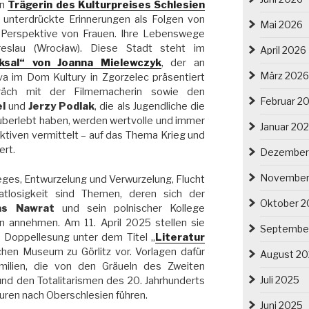
en
Trägerin des Kulturpreises Schlesien
 unterdrückte Erinnerungen als Folgen von
Mai 2026
 Perspektive von Frauen. Ihre Lebenswege
eslau (Wrocław). Diese Stadt steht im
April 2026
cksal“ von Joanna Mielewczyk
, der an
März 2026
 im Dom Kultury in Zgorzelec präsentiert
räch mit der Filmemacherin sowie den
Februar 2
l
und
Jerzy Podlak
, die als Jugendliche die
 überlebt haben, werden wertvolle und immer
Januar 20
tiven vermittelt – auf das Thema Krieg und
ert.
Dezember
November
eges, Entwurzelung und Verwurzelung, Flucht
tlosigkeit sind Themen, deren sich der
Oktober 2
as Nawrat
und sein polnischer Kollege
n annehmen. Am 11. April 2025 stellen sie
Septembe
n Doppellesung unter dem Titel „
Literatur
chen Museum zu Görlitz vor. Vorlagen dafür
August 2
amilien, die von den Gräueln des Zweiten
Juli 2025
nd den Totalitarismen des 20. Jahrhunderts
uren nach Oberschlesien führen.
Juni 2025