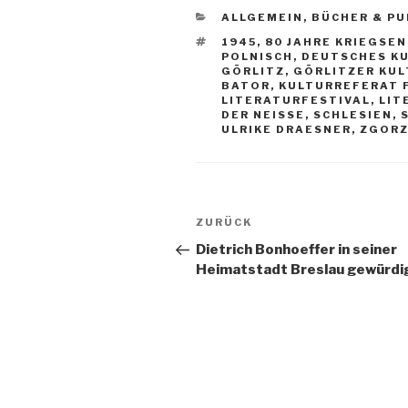
KATEGORIEN
ALLGEMEIN
,
BÜCHER & PU
SCHLAGWÖRTER
1945
,
80 JAHRE KRIEGSE
POLNISCH
,
DEUTSCHES K
GÖRLITZ
,
GÖRLITZER KU
BATOR
,
KULTURREFERAT 
LITERATURFESTIVAL
,
LIT
DER NEISSE
,
SCHLESIEN
,
ULRIKE DRAESNER
,
ZGORZ
Beitragsnavigation
Vorheriger
ZURÜCK
Beitrag
Dietrich Bonhoeffer in seiner
Heimatstadt Breslau gewürdi