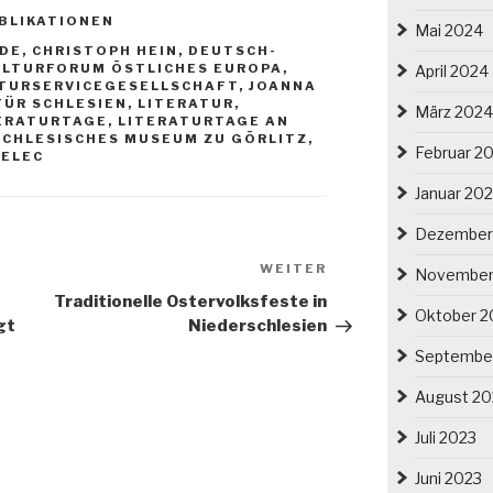
BLIKATIONEN
Mai 2024
NDE
,
CHRISTOPH HEIN
,
DEUTSCH-
ULTURFORUM ÖSTLICHES EUROPA
,
April 2024
LTURSERVICEGESELLSCHAFT
,
JOANNA
FÜR SCHLESIEN
,
LITERATUR
,
März 2024
ERATURTAGE
,
LITERATURTAGE AN
SCHLESISCHES MUSEUM ZU GÖRLITZ
,
Februar 2
ELEC
Januar 20
Dezember
Nächster
WEITER
November
Beitrag
Traditionelle Ostervolksfeste in
Oktober 2
gt
Niederschlesien
Septembe
August 20
Juli 2023
Juni 2023