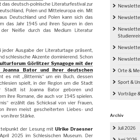
 das deutsch-polnische Literaturfestival zur
Newsletter
eutschland, Polen und Mitteleuropa ein. Mit
 aus Deutschland und Polen kann sich das
Newsletter
um das Jahr 1945 und ihren Spuren in den
Newsletter
ts der Neiße durch das Medium Literatur
Studienre
Newsletter
 jeder Ausgabe der Literaturtage präsent,
nd schlesische Akzente dominierend. Schon
Newslette
ulturforum Görlitzer Synagoge mit der
in Joanna Bator und ihrer deutschen
Orte & M
t es mit „Bitternis“ um ein Buch, dessen
Sport & Un
chlesien spielt, in der Region um die Stadt
er Stadt ist Joanna Bator geboren und
Vorträge 
gern ihre Romane, die auch vor 1945 spielen.
nis“ erzählt das Schicksal von vier Frauen,
on ihren meist gescheiterten Liebes- und
von ihrer Stärke.
Archiv
Juli 2026
ttelpunkt der Lesung mit
Ulrike Draesner
 April 2025 im Schlesischen Museum. Der
Juni 2026