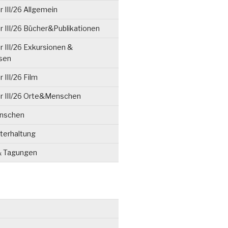
 III/26 Allgemein
 III/26 Bücher&Publikationen
 III/26 Exkursionen &
isen
 III/26 Film
r III/26 Orte&Menschen
enschen
terhaltung
& Tagungen