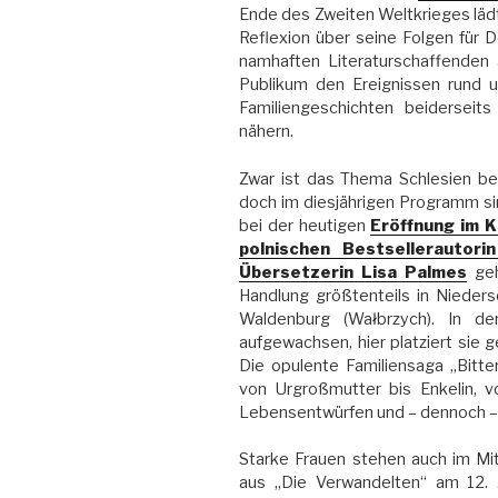
Ende des Zweiten Weltkrieges lädt
Reflexion über seine Folgen für D
namhaften Literaturschaffenden
Publikum den Ereignissen rund 
Familiengeschichten beidersei
nähern.
Zwar ist das Thema Schlesien bei
doch im diesjährigen Programm si
bei der heutigen
Eröffnung im K
polnischen Bestsellerautor
Übersetzerin Lisa Palmes
geh
Handlung größtenteils in Nieders
Waldenburg (Wałbrzych). In d
aufgewachsen, hier platziert sie 
Die opulente Familiensaga „Bitter
von Urgroßmutter bis Enkelin, v
Lebensentwürfen und – dennoch – 
Starke Frauen stehen auch im Mi
aus „Die Verwandelten“ am 12.