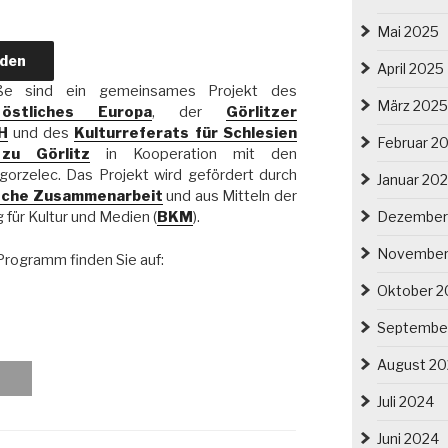
Mai 2025
aden
April 2025
iße sind ein gemeinsames Projekt des
März 2025
östliches Europa
, der
Görlitzer
H
und des
Kulturreferats für Schlesien
Februar 2
zu Görlitz
in Kooperation mit den
Zgorzelec. Das Projekt wird gefördert durch
Januar 20
ische Zusammenarbeit
und aus Mitteln der
Dezember
für Kultur und Medien (
BKM
).
November
Programm finden Sie auf:
Oktober 2
Septembe
August 2
Juli 2024
Juni 2024