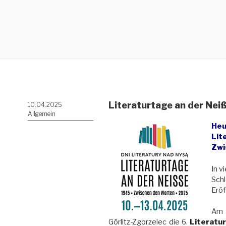
Literaturtage an der Nei
Veröffentlicht
10.04.2025
am
Allgemein
Heu
Lit
Zwi
In v
Schl
Eröf
Am 
Görlitz-Zgorzelec die 6.
Literatu