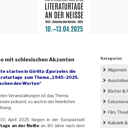
Kategorien
ße mit schlesischen Akzenten
Allgemein
te starten in Görlitz-Zgorzelec die
eraturtage zum Thema „1945–2025.
Ausstellu
schen den Worten“
Bücher & P
ielen Veranstaltungen ist das Thema
esien präsent, so auch in der feierlichen
Exkursion
fnung.
Film, Thea
10. April 2025 fangen in der Europastadt
Kulinarik 
rtage an der Neiße
an. 80 Jahre nach dem