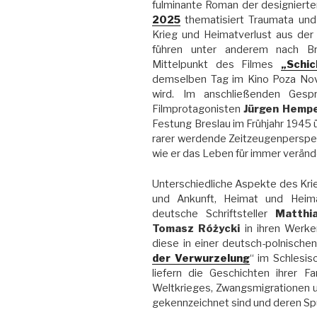
fulminante Roman der designiert
2025
thematisiert Traumata und
Krieg und Heimatverlust aus der
führen unter anderem nach Br
Mittelpunkt des Filmes
„Schi
demselben Tag im Kino Poza Nova
wird. Im anschließenden Gesp
Filmprotagonisten
Jürgen Hempe
Festung Breslau im Frühjahr 1945
rarer werdende Zeitzeugenperspek
wie er das Leben für immer veränd
Unterschiedliche Aspekte des Kri
und Ankunft, Heimat und Heima
deutsche Schriftsteller
Matthi
Tomasz Różycki
in ihren Werke
diese in einer deutsch-polnische
der Verwurzelung
“ im Schlesis
liefern die Geschichten ihrer F
Weltkrieges, Zwangsmigrationen u
gekennzeichnet sind und deren Sp