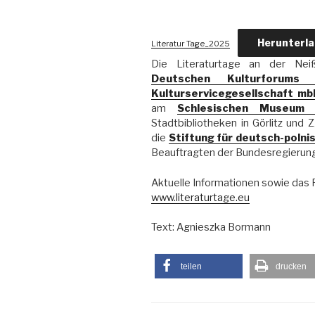
Herunterl
Literatur Tage_2025
Die Literaturtage an der Ne
Deutschen Kulturforums 
Kulturservicegesellschaft mb
am
Schlesischen Museum 
Stadtbibliotheken in Görlitz und 
die
Stiftung für deutsch-poln
Beauftragten der Bundesregierung 
Aktuelle Informationen sowie das 
www.literaturtage.eu
Text: Agnieszka Bormann
teilen
drucken