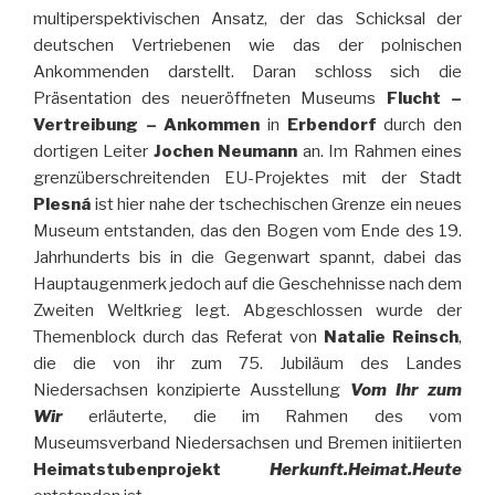
multiperspektivischen Ansatz, der das Schicksal der
deutschen Vertriebenen wie das der polnischen
Ankommenden darstellt. Daran schloss sich die
Präsentation des neueröffneten Museums
Flucht –
Vertreibung – Ankommen
in
Erbendorf
durch den
dortigen Leiter
Jochen Neumann
an. Im Rahmen eines
grenzüberschreitenden EU-Projektes mit der Stadt
Plesná
ist hier nahe der tschechischen Grenze ein neues
Museum entstanden, das den Bogen vom Ende des 19.
Jahrhunderts bis in die Gegenwart spannt, dabei das
Hauptaugenmerk jedoch auf die Geschehnisse nach dem
Zweiten Weltkrieg legt. Abgeschlossen wurde der
Themenblock durch das Referat von
Natalie Reinsch
,
die die von ihr zum 75. Jubiläum des Landes
Niedersachsen konzipierte Ausstellung
Vom Ihr zum
Wir
erläuterte, die im Rahmen des vom
Museumsverband Niedersachsen und Bremen initiierten
Heimatstubenprojekt
Herkunft.Heimat.Heute