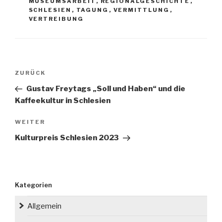
MUSEUMSARBEIT
,
REGIONALGESCHICHTE
,
SCHLESIEN
,
TAGUNG
,
VERMITTLUNG
,
VERTREIBUNG
Beitragsnavigation
Vorheriger
ZURÜCK
Beitrag
Gustav Freytags „Soll und Haben“ und die
Kaffeekultur in Schlesien
Nächster
WEITER
Beitrag
Kulturpreis Schlesien 2023
Kategorien
Allgemein