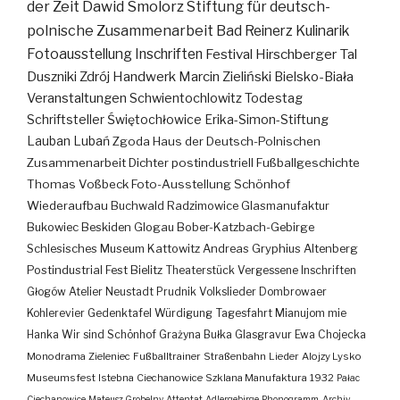
der Zeit
Dawid Smolorz
Stiftung für deutsch-
polnische Zusammenarbeit
Bad Reinerz
Kulinarik
Fotoausstellung
Inschriften
Festival
Hirschberger Tal
Duszniki Zdrój
Handwerk
Marcin Zieliński
Bielsko-Biała
Veranstaltungen
Schwientochlowitz
Todestag
Schriftsteller
Świętochłowice
Erika-Simon-Stiftung
Lauban
Lubań
Zgoda
Haus der Deutsch-Polnischen
Zusammenarbeit
Dichter
postindustriell
Fußballgeschichte
Thomas Voßbeck
Foto-Ausstellung
Schönhof
Wiederaufbau
Buchwald
Radzimowice
Glasmanufaktur
Bukowiec
Beskiden
Glogau
Bober-Katzbach-Gebirge
Schlesisches Museum Kattowitz
Andreas Gryphius
Altenberg
Postindustrial
Fest
Bielitz
Theaterstück
Vergessene Inschriften
Głogów
Atelier
Neustadt
Prudnik
Volkslieder
Dombrowaer
Kohlerevier
Gedenktafel
Würdigung
Tagesfahrt
Mianujom mie
Hanka
Wir sind Schönhof
Grażyna Bułka
Glasgravur
Ewa Chojecka
Monodrama
Zieleniec
Fußballtrainer
Straßenbahn
Lieder
Alojzy Lysko
Museumsfest
Istebna
Ciechanowice
Szklana Manufaktura
1932
Pałac
Ciechanowice
Mateusz Grobelny
Attentat
Adlergebirge
Phonogramm-Archiv