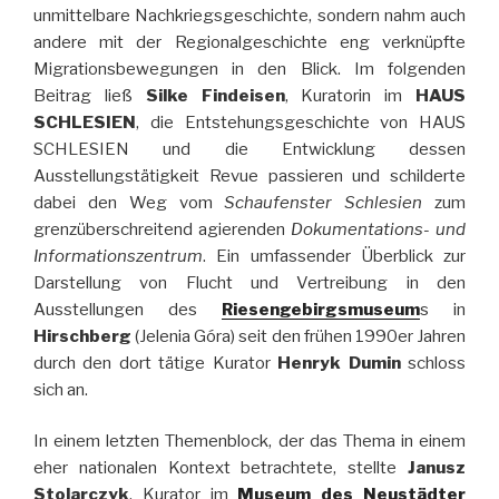
unmittelbare Nachkriegsgeschichte, sondern nahm auch
andere mit der Regionalgeschichte eng verknüpfte
Migrationsbewegungen in den Blick. Im folgenden
Beitrag ließ
Silke Findeisen
, Kuratorin im
HAUS
SCHLESIEN
, die Entstehungsgeschichte von HAUS
SCHLESIEN und die Entwicklung dessen
Ausstellungstätigkeit Revue passieren und schilderte
dabei den Weg vom
Schaufenster Schlesien
zum
grenzüberschreitend agierenden
Dokumentations- und
Informationszentrum
. Ein umfassender Überblick zur
Darstellung von Flucht und Vertreibung in den
Ausstellungen des
Riesengebirgsmuseum
s in
Hirschberg
(Jelenia Góra) seit den frühen 1990er Jahren
durch den dort tätige Kurator
Henryk Dumin
schloss
sich an.
In einem letzten Themenblock, der das Thema in einem
eher nationalen Kontext betrachtete, stellte
Janusz
Stolarczyk
, Kurator im
Museum des Neustädter