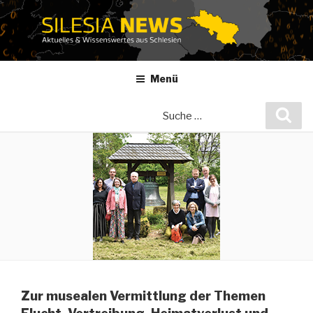
Zum
Inhalt
springen
Menü
Suche
Suc
nach:
Zur musealen Vermittlung der Themen