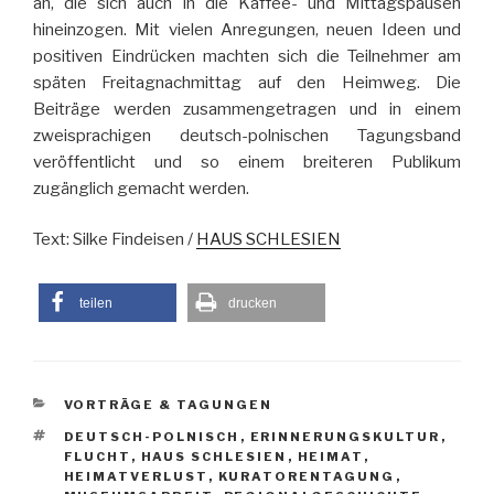
an, die sich auch in die Kaffee- und Mittagspausen
hineinzogen. Mit vielen Anregungen, neuen Ideen und
positiven Eindrücken machten sich die Teilnehmer am
späten Freitagnachmittag auf den Heimweg. Die
Beiträge werden zusammengetragen und in einem
zweisprachigen deutsch-polnischen Tagungsband
veröffentlicht und so einem breiteren Publikum
zugänglich gemacht werden.
Text: Silke Findeisen /
HAUS SCHLESIEN
teilen
drucken
KATEGORIEN
VORTRÄGE & TAGUNGEN
SCHLAGWÖRTER
DEUTSCH-POLNISCH
,
ERINNERUNGSKULTUR
,
FLUCHT
,
HAUS SCHLESIEN
,
HEIMAT
,
HEIMATVERLUST
,
KURATORENTAGUNG
,