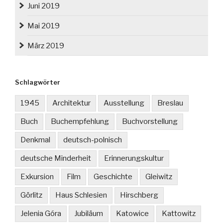
Juni 2019
Mai 2019
März 2019
Schlagwörter
1945
Architektur
Ausstellung
Breslau
Buch
Buchempfehlung
Buchvorstellung
Denkmal
deutsch-polnisch
deutsche Minderheit
Erinnerungskultur
Exkursion
Film
Geschichte
Gleiwitz
Görlitz
Haus Schlesien
Hirschberg
Jelenia Góra
Jubiläum
Katowice
Kattowitz