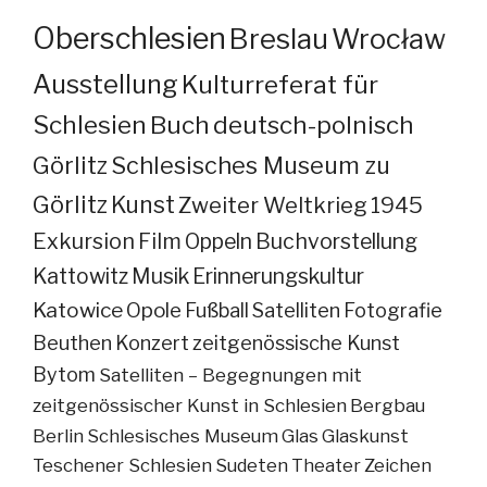
Oberschlesien
Breslau
Wrocław
Ausstellung
Kulturreferat für
Schlesien
Buch
deutsch-polnisch
Görlitz
Schlesisches Museum zu
Görlitz
Kunst
Zweiter Weltkrieg
1945
Exkursion
Film
Oppeln
Buchvorstellung
Kattowitz
Musik
Erinnerungskultur
Katowice
Opole
Fußball
Satelliten
Fotografie
Beuthen
Konzert
zeitgenössische Kunst
Bytom
Satelliten – Begegnungen mit
zeitgenössischer Kunst in Schlesien
Bergbau
Berlin
Schlesisches Museum
Glas
Glaskunst
Teschener Schlesien
Sudeten
Theater
Zeichen