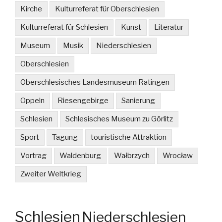
Kirche
Kulturreferat für Oberschlesien
Kulturreferat für Schlesien
Kunst
Literatur
Museum
Musik
Niederschlesien
Oberschlesien
Oberschlesisches Landesmuseum Ratingen
Oppeln
Riesengebirge
Sanierung
Schlesien
Schlesisches Museum zu Görlitz
Sport
Tagung
touristische Attraktion
Vortrag
Waldenburg
Wałbrzych
Wrocław
Zweiter Weltkrieg
Schlesien
Niederschlesien