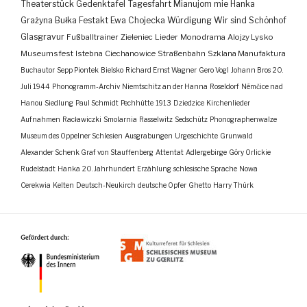
Theaterstück
Gedenktafel
Tagesfahrt
Mianujom mie Hanka
Grażyna Bułka
Festakt
Ewa Chojecka
Würdigung
Wir sind Schönhof
Glasgravur
Fußballtrainer
Zieleniec
Lieder
Monodrama
Alojzy Lysko
Museumsfest
Istebna
Ciechanowice
Straßenbahn
Szklana Manufaktura
Buchautor
Sepp Piontek
Bielsko
Richard Ernst Wagner
Gero Vogl
Johann Bros
20.
Juli 1944
Phonogramm-Archiv
Niemtschitz an der Hanna
Roseldorf
Némčice nad
Hanou
Siedlung
Paul Schmidt
Pechhütte
1913
Dziedzice
Kirchenlieder
Aufnahmen
Racławiczki
Smolarnia
Rasselwitz
Sedschütz
Phonographenwalze
Museum des Oppelner Schlesien
Ausgrabungen
Urgeschichte
Grunwald
Alexander Schenk Graf von Stauffenberg
Attentat
Adlergebirge
Góry Orlickie
Rudelstadt
Hanka
20. Jahrhundert
Erzählung
schlesische Sprache
Nowa
Cerekwia
Kelten
Deutsch-Neukirch
deutsche Opfer
Ghetto
Harry Thürk