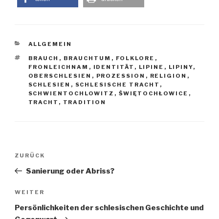
KATEGORIEN
ALLGEMEIN
SCHLAGWÖRTER
BRAUCH
,
BRAUCHTUM
,
FOLKLORE
,
FRONLEICHNAM
,
IDENTITÄT
,
LIPINE
,
LIPINY
,
OBERSCHLESIEN
,
PROZESSION
,
RELIGION
,
SCHLESIEN
,
SCHLESISCHE TRACHT
,
SCHWIENTOCHLOWITZ
,
ŚWIĘTOCHŁOWICE
,
TRACHT
,
TRADITION
Beitragsnavigation
Vorheriger
ZURÜCK
Beitrag
Sanierung oder Abriss?
Nächster
WEITER
Beitrag
Persönlichkeiten der schlesischen Geschichte und