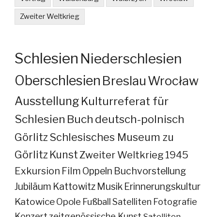
Zweiter Weltkrieg
Schlesien
Niederschlesien
Oberschlesien
Breslau
Wrocław
Ausstellung
Kulturreferat für
Schlesien
Buch
deutsch-polnisch
Görlitz
Schlesisches Museum zu
Görlitz
Kunst
Zweiter Weltkrieg
1945
Exkursion
Film
Oppeln
Buchvorstellung
Jubiläum
Kattowitz
Musik
Erinnerungskultur
Katowice
Opole
Fußball
Satelliten
Fotografie
Konzert
zeitgenössische Kunst
Satelliten –