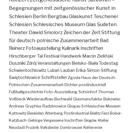
Begegnungen mit zeitgenössischer Kunst in
Schlesien
Berlin
Bergbau
Glaskunst
Teschener
Schlesien
Schlesisches Museum
Glas
Sudeten
Theater
Dawid Smolorz
Zeichen der Zeit
Stiftung
für deutsch-polnische Zusammenarbeit
Bad
Reinerz
Fotoausstellung
Kulinarik
Inschriften
Hirschberger Tal
Festival
Handwerk
Marcin Zieliński
Duszniki Zdrój
Veranstaltungen
Bielsko-Biała
Todestag
Schwientochlowitz
Lubań
Lauban
Erika-Simon-Stiftung
Świętochłowice
Schriftsteller
Zgoda
Haus der Deutsch-
Polnischen Zusammenarbeit
Dichter
postindustriell
Fußballgeschichte
Foto-Ausstellung
Schönhof
Thomas
Voßbeck
Wiederaufbau
Buchwald
Glasmanufaktur
Bukowiec
Andreas Gryphius
Radzimowice
Glogau
Schlesisches Museum
Kattowitz
Beskiden
Altenberg
Postindustrial
Bielitz
Fest
Bober-
Katzbach-Gebirge
Vergessene Inschriften
Głogów
Atelier
Neustadt
Prudnik
Volkslieder
Dombrowaer Kohlerevier