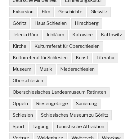
deutsche Minderheit
Erinnerungskultur
Exkursion
Film
Geschichte
Gleiwitz
Görlitz
Haus Schlesien
Hirschberg
Jelenia Góra
Jubiläum
Katowice
Kattowitz
Kirche
Kulturreferat für Oberschlesien
Kulturreferat für Schlesien
Kunst
Literatur
Museum
Musik
Niederschlesien
Oberschlesien
Oberschlesisches Landesmuseum Ratingen
Oppeln
Riesengebirge
Sanierung
Schlesien
Schlesisches Museum zu Görlitz
Sport
Tagung
touristische Attraktion
Vortrag
Waldenburg
Wałbrzych
Wrocław