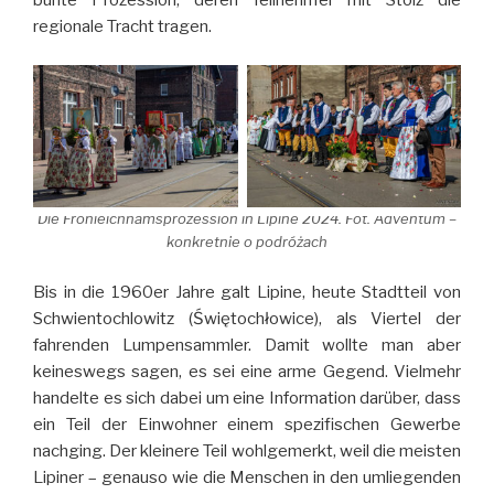
bunte Prozession, deren Teilnehmer mit Stolz die
regionale Tracht tragen.
Die Fronleichnamsprozession in Lipine 2024. Fot. Adventum –
konkretnie o podróżach
Bis in die 1960er Jahre galt Lipine, heute Stadtteil von
Schwientochlowitz (Świętochłowice), als Viertel der
fahrenden Lumpensammler. Damit wollte man aber
keineswegs sagen, es sei eine arme Gegend. Vielmehr
handelte es sich dabei um eine Information darüber, dass
ein Teil der Einwohner einem spezifischen Gewerbe
nachging. Der kleinere Teil wohlgemerkt, weil die meisten
Lipiner – genauso wie die Menschen in den umliegenden