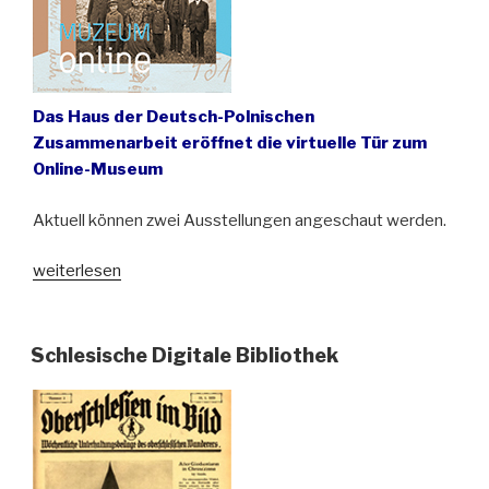
Das Haus der Deutsch-Polnischen
Zusammenarbeit eröffnet die virtuelle Tür zum
Online-Museum
Aktuell können zwei Ausstellungen angeschaut werden.
„„Museum
weiterlesen
Online“
zu
Themen
Schlesische Digitale Bibliothek
der
oberschlesischen
Geschichte“