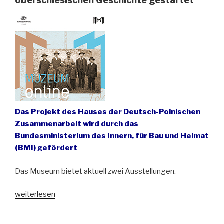
oberschlesischen Geschichte gestartet
Verschleppungen
der
Oberschlesier
in
die
Sowjetunion“
Das Projekt des Hauses der Deutsch-Polnischen
Zusammenarbeit wird durch das
Bundesministerium des Innern, für Bau und Heimat
(BMI) gefördert
Das Museum bietet aktuell zwei Ausstellungen.
„Online-
weiterlesen
Museum
zu