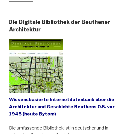
Bände
des
Oberschlesischen
Die Digitale Bibliothek der Beuthener
Jahrbuchs
Architektur
jetzt
komplett
digital
verfügbar“
Wissensbasierte Internetdatenbank über die
Architektur und Geschichte Beuthens O.S. vor
1945 (heute Bytom)
Die umfassende Bibliothek ist in deutscher und in