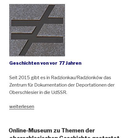
Geschichten von vor 77 Jahren
Seit 2015 gibt es in Radzionkau/Radzionków das
Zentrum für Dokumentation der Deportationen der
Oberschlesier in die UdSSR.
„Im
weiterlesen
Februar
1945
begannen
Online-Museum zu Themen der
die