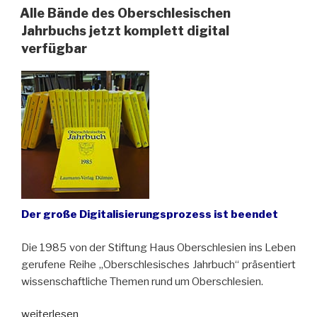
Themen
Alle Bände des Oberschlesischen
der
Jahrbuchs jetzt komplett digital
oberschlesischen
verfügbar
Geschichte
gestartet“
Der große Digitalisierungsprozess ist beendet
Die 1985 von der Stiftung Haus Oberschlesien ins Leben
gerufene Reihe „Oberschlesisches Jahrbuch“ präsentiert
wissenschaftliche Themen rund um Oberschlesien.
„Alle
weiterlesen