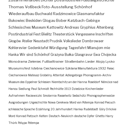
Zusammenarbeit
Dichter
postindustriell
Fußballgeschichte
Thomas Voßbeck
Foto-Ausstellung
Schönhof
Wiederaufbau
Buchwald
Radzimowice
Glasmanufaktur
Bukowiec
Beskiden
Glogau
Bober-Katzbach-Gebirge
Schlesisches Museum Kattowitz
Andreas Gryphius
Altenberg
Postindustrial
Fest
Bielitz
Theaterstück
Vergessene Inschriften
Głogów
Atelier
Neustadt
Prudnik
Volkslieder
Dombrowaer
Kohlerevier
Gedenktafel
Würdigung
Tagesfahrt
Mianujom mie
Hanka
Wir sind Schönhof
Grażyna Bułka
Glasgravur
Ewa Chojecka
Monodrama
Zieleniec
Fußballtrainer
Straßenbahn
Lieder
Alojzy Lysko
Museumsfest
Istebna
Ciechanowice
Szklana Manufaktura
1932
Pałac
Ciechanowice
Mateusz Grobelny
Attentat
Adlergebirge
Phonogramm-Archiv
Museum des Oppelner Schlesien
Niemtschitz an der Hanna
Roseldorf
Némčice nad
Hanou
Siedlung
Paul Schmidt
Pechhütte
1913
Dziedzice
Kirchenlieder
Aufnahmen
Racławiczki
Smolarnia
Rasselwitz
Sedschütz
Phonographenwalze
Ausgrabungen
Urgeschichte
Nowa Cerekwia
Mord von Potempa
Konrad Piecuch
schlesische Sprache
Erzählung
20. Jahrhundert
Hanka
Rudelstadt
Góry Orlickie
Mord
Konrad Pietzuch
Kelten
Deutsch-Neukirch
deutsche Opfer
Ghetto
Harry
Thürk
Potępa
Potempa