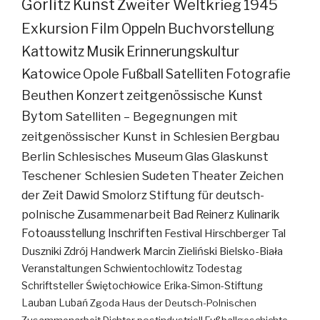
Görlitz
Kunst
Zweiter Weltkrieg
1945
Exkursion
Film
Oppeln
Buchvorstellung
Kattowitz
Musik
Erinnerungskultur
Katowice
Opole
Fußball
Satelliten
Fotografie
Beuthen
Konzert
zeitgenössische Kunst
Bytom
Satelliten – Begegnungen mit
zeitgenössischer Kunst in Schlesien
Bergbau
Berlin
Schlesisches Museum
Glas
Glaskunst
Teschener Schlesien
Sudeten
Theater
Zeichen
der Zeit
Dawid Smolorz
Stiftung für deutsch-
polnische Zusammenarbeit
Bad Reinerz
Kulinarik
Fotoausstellung
Inschriften
Festival
Hirschberger Tal
Duszniki Zdrój
Handwerk
Marcin Zieliński
Bielsko-Biała
Veranstaltungen
Schwientochlowitz
Todestag
Schriftsteller
Świętochłowice
Erika-Simon-Stiftung
Lauban
Lubań
Zgoda
Haus der Deutsch-Polnischen