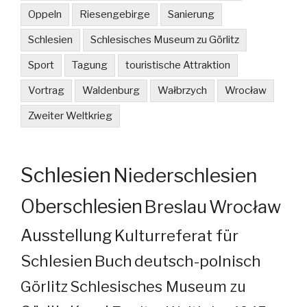
Oppeln
Riesengebirge
Sanierung
Schlesien
Schlesisches Museum zu Görlitz
Sport
Tagung
touristische Attraktion
Vortrag
Waldenburg
Wałbrzych
Wrocław
Zweiter Weltkrieg
Schlesien
Niederschlesien
Oberschlesien
Breslau
Wrocław
Ausstellung
Kulturreferat für
Schlesien
Buch
deutsch-polnisch
Görlitz
Schlesisches Museum zu