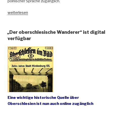
polnischer Sprache zugänglich.
„Die
weiterlesen
Digitale
Bibliothek
der
„Der oberschlesische Wanderer“ ist digital
Beuthener
verfügbar
Architektur“
Eine wichtige historische Quelle über
Oberschlesien ist nun auch online zugänglich