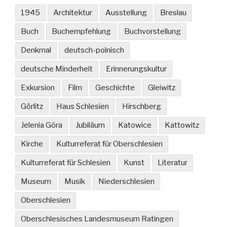
1945
Architektur
Ausstellung
Breslau
Buch
Buchempfehlung
Buchvorstellung
Denkmal
deutsch-polnisch
deutsche Minderheit
Erinnerungskultur
Exkursion
Film
Geschichte
Gleiwitz
Görlitz
Haus Schlesien
Hirschberg
Jelenia Góra
Jubiläum
Katowice
Kattowitz
Kirche
Kulturreferat für Oberschlesien
Kulturreferat für Schlesien
Kunst
Literatur
Museum
Musik
Niederschlesien
Oberschlesien
Oberschlesisches Landesmuseum Ratingen