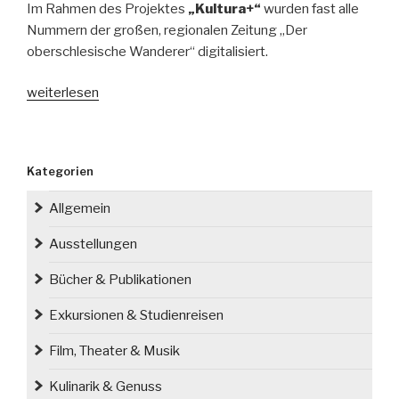
Im Rahmen des Projektes
„Kultura+“
wurden fast alle
Nummern der großen, regionalen Zeitung „Der
oberschlesische Wanderer“ digitalisiert.
„„Der
weiterlesen
oberschlesische
Wanderer“
ist
Kategorien
digital
verfügbar“
Allgemein
Ausstellungen
Bücher & Publikationen
Exkursionen & Studienreisen
Film, Theater & Musik
Kulinarik & Genuss