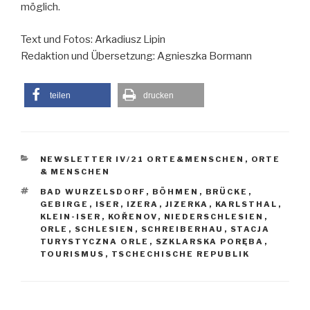
möglich.
Text und Fotos: Arkadiusz Lipin
Redaktion und Übersetzung: Agnieszka Bormann
teilen
drucken
KATEGORIEN
NEWSLETTER IV/21 ORTE&MENSCHEN
,
ORTE
& MENSCHEN
SCHLAGWÖRTER
BAD WURZELSDORF
,
BÖHMEN
,
BRÜCKE
,
GEBIRGE
,
ISER
,
IZERA
,
JIZERKA
,
KARLSTHAL
,
KLEIN-ISER
,
KOŘENOV
,
NIEDERSCHLESIEN
,
ORLE
,
SCHLESIEN
,
SCHREIBERHAU
,
STACJA
TURYSTYCZNA ORLE
,
SZKLARSKA PORĘBA
,
TOURISMUS
,
TSCHECHISCHE REPUBLIK