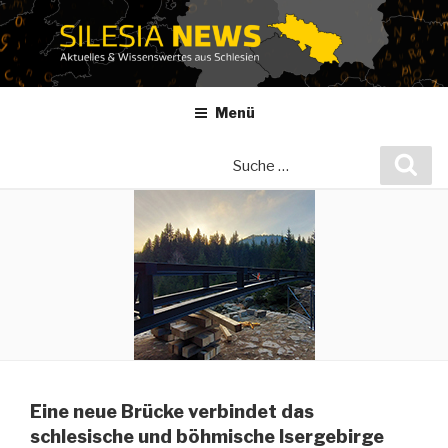
Zum
Inhalt
springen
Menü
Suche
Suc
nach:
Eine neue Brücke verbindet das
schlesische und böhmische Isergebirge