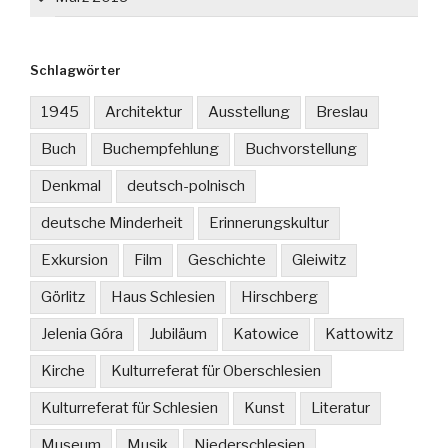
Schlagwörter
1945
Architektur
Ausstellung
Breslau
Buch
Buchempfehlung
Buchvorstellung
Denkmal
deutsch-polnisch
deutsche Minderheit
Erinnerungskultur
Exkursion
Film
Geschichte
Gleiwitz
Görlitz
Haus Schlesien
Hirschberg
Jelenia Góra
Jubiläum
Katowice
Kattowitz
Kirche
Kulturreferat für Oberschlesien
Kulturreferat für Schlesien
Kunst
Literatur
Museum
Musik
Niederschlesien