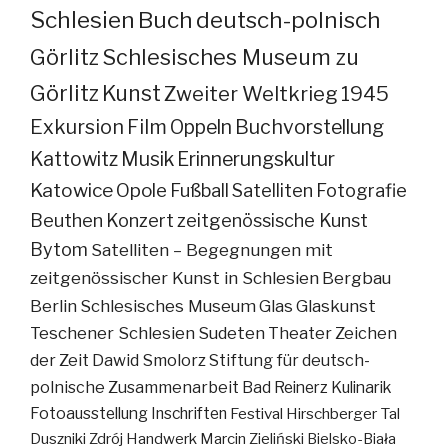
Schlesien
Buch
deutsch-polnisch
Görlitz
Schlesisches Museum zu
Görlitz
Kunst
Zweiter Weltkrieg
1945
Exkursion
Film
Oppeln
Buchvorstellung
Kattowitz
Musik
Erinnerungskultur
Katowice
Opole
Fußball
Satelliten
Fotografie
Beuthen
Konzert
zeitgenössische Kunst
Bytom
Satelliten – Begegnungen mit
zeitgenössischer Kunst in Schlesien
Bergbau
Berlin
Schlesisches Museum
Glas
Glaskunst
Teschener Schlesien
Sudeten
Theater
Zeichen
der Zeit
Dawid Smolorz
Stiftung für deutsch-
polnische Zusammenarbeit
Bad Reinerz
Kulinarik
Fotoausstellung
Inschriften
Festival
Hirschberger Tal
Duszniki Zdrój
Handwerk
Marcin Zieliński
Bielsko-Biała