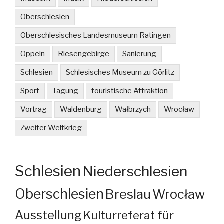
Oberschlesien
Oberschlesisches Landesmuseum Ratingen
Oppeln
Riesengebirge
Sanierung
Schlesien
Schlesisches Museum zu Görlitz
Sport
Tagung
touristische Attraktion
Vortrag
Waldenburg
Wałbrzych
Wrocław
Zweiter Weltkrieg
Schlesien
Niederschlesien
Oberschlesien
Breslau
Wrocław
Ausstellung
Kulturreferat für