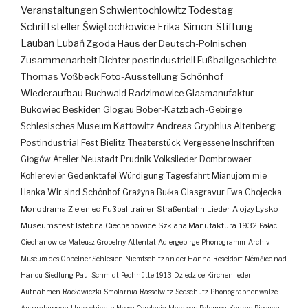
Veranstaltungen
Schwientochlowitz
Todestag
Schriftsteller
Świętochłowice
Erika-Simon-Stiftung
Lauban
Lubań
Zgoda
Haus der Deutsch-Polnischen
Zusammenarbeit
Dichter
postindustriell
Fußballgeschichte
Thomas Voßbeck
Foto-Ausstellung
Schönhof
Wiederaufbau
Buchwald
Radzimowice
Glasmanufaktur
Bukowiec
Beskiden
Glogau
Bober-Katzbach-Gebirge
Schlesisches Museum Kattowitz
Andreas Gryphius
Altenberg
Postindustrial
Fest
Bielitz
Theaterstück
Vergessene Inschriften
Głogów
Atelier
Neustadt
Prudnik
Volkslieder
Dombrowaer
Kohlerevier
Gedenktafel
Würdigung
Tagesfahrt
Mianujom mie
Hanka
Wir sind Schönhof
Grażyna Bułka
Glasgravur
Ewa Chojecka
Monodrama
Zieleniec
Fußballtrainer
Straßenbahn
Lieder
Alojzy Lysko
Museumsfest
Istebna
Ciechanowice
Szklana Manufaktura
1932
Pałac
Ciechanowice
Mateusz Grobelny
Attentat
Adlergebirge
Phonogramm-Archiv
Museum des Oppelner Schlesien
Niemtschitz an der Hanna
Roseldorf
Némčice nad
Hanou
Siedlung
Paul Schmidt
Pechhütte
1913
Dziedzice
Kirchenlieder
Aufnahmen
Racławiczki
Smolarnia
Rasselwitz
Sedschütz
Phonographenwalze