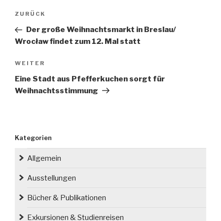
Beitragsnavigation
Vorheriger
ZURÜCK
Beitrag
Der große Weihnachtsmarkt in Breslau/
Wrocław findet zum 12. Mal statt
Nächster
WEITER
Beitrag
Eine Stadt aus Pfefferkuchen sorgt für
Weihnachtsstimmung
Kategorien
Allgemein
Ausstellungen
Bücher & Publikationen
Exkursionen & Studienreisen