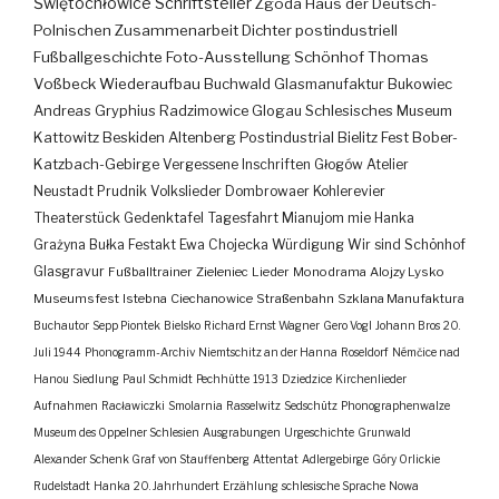
Świętochłowice
Schriftsteller
Zgoda
Haus der Deutsch-
Polnischen Zusammenarbeit
Dichter
postindustriell
Fußballgeschichte
Foto-Ausstellung
Schönhof
Thomas
Voßbeck
Wiederaufbau
Buchwald
Glasmanufaktur
Bukowiec
Andreas Gryphius
Radzimowice
Glogau
Schlesisches Museum
Kattowitz
Beskiden
Altenberg
Postindustrial
Bielitz
Fest
Bober-
Katzbach-Gebirge
Vergessene Inschriften
Głogów
Atelier
Neustadt
Prudnik
Volkslieder
Dombrowaer Kohlerevier
Theaterstück
Gedenktafel
Tagesfahrt
Mianujom mie Hanka
Grażyna Bułka
Festakt
Ewa Chojecka
Würdigung
Wir sind Schönhof
Glasgravur
Fußballtrainer
Zieleniec
Lieder
Monodrama
Alojzy Lysko
Museumsfest
Istebna
Ciechanowice
Straßenbahn
Szklana Manufaktura
Buchautor
Sepp Piontek
Bielsko
Richard Ernst Wagner
Gero Vogl
Johann Bros
20.
Juli 1944
Phonogramm-Archiv
Niemtschitz an der Hanna
Roseldorf
Némčice nad
Hanou
Siedlung
Paul Schmidt
Pechhütte
1913
Dziedzice
Kirchenlieder
Aufnahmen
Racławiczki
Smolarnia
Rasselwitz
Sedschütz
Phonographenwalze
Museum des Oppelner Schlesien
Ausgrabungen
Urgeschichte
Grunwald
Alexander Schenk Graf von Stauffenberg
Attentat
Adlergebirge
Góry Orlickie
Rudelstadt
Hanka
20. Jahrhundert
Erzählung
schlesische Sprache
Nowa