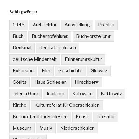
Schlagwörter
1945
Architektur
Ausstellung
Breslau
Buch
Buchempfehlung
Buchvorstellung
Denkmal
deutsch-polnisch
deutsche Minderheit
Erinnerungskultur
Exkursion
Film
Geschichte
Gleiwitz
Görlitz
Haus Schlesien
Hirschberg
Jelenia Góra
Jubiläum
Katowice
Kattowitz
Kirche
Kulturreferat für Oberschlesien
Kulturreferat für Schlesien
Kunst
Literatur
Museum
Musik
Niederschlesien