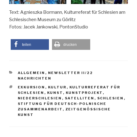
Text: Agnieszka Bormann, Kulturreferat für Schlesien am
Schlesischen Museum zu Görlitz
Fotos: Jacek Jankowski, PontonStudio
teilen
drucken
KATEGORIEN
ALLGEMEIN
,
NEWSLETTER II/22
NACHRICHTEN
SCHLAGWÖRTER
EXKURSION
,
KULTUR
,
KULTURREFERAT FÜR
SCHLESIEN
,
KUNST
,
KUNSTPROJEKT
,
NIEDERSCHLESIEN
,
SATELLITEN
,
SCHLESIEN
,
STIFTUNG FÜR DEUTSCH-POLNISCHE
ZUSAMMENARBEIT
,
ZEITGENÖSSISCHE
KUNST