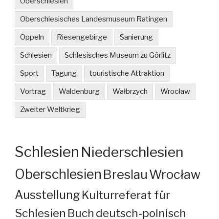
Oberschlesien
Oberschlesisches Landesmuseum Ratingen
Oppeln
Riesengebirge
Sanierung
Schlesien
Schlesisches Museum zu Görlitz
Sport
Tagung
touristische Attraktion
Vortrag
Waldenburg
Wałbrzych
Wrocław
Zweiter Weltkrieg
Schlesien
Niederschlesien
Oberschlesien
Breslau
Wrocław
Ausstellung
Kulturreferat für
Schlesien
Buch
deutsch-polnisch