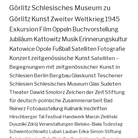
Görlitz
Schlesisches Museum zu
Görlitz
Kunst
Zweiter Weltkrieg
1945
Exkursion
Film
Oppeln
Buchvorstellung
Jubiläum
Kattowitz
Musik
Erinnerungskultur
Katowice
Opole
Fußball
Satelliten
Fotografie
Konzert
zeitgenössische Kunst
Satelliten –
Begegnungen mit zeitgenössischer Kunst in
Schlesien
Berlin
Bergbau
Glaskunst
Teschener
Schlesien
Schlesisches Museum
Glas
Sudeten
Theater
Dawid Smolorz
Zeichen der Zeit
Stiftung
für deutsch-polnische Zusammenarbeit
Bad
Reinerz
Fotoausstellung
Kulinarik
Inschriften
Hirschberger Tal
Festival
Handwerk
Marcin Zieliński
Duszniki Zdrój
Veranstaltungen
Bielsko-Biała
Todestag
Schwientochlowitz
Lubań
Lauban
Erika-Simon-Stiftung