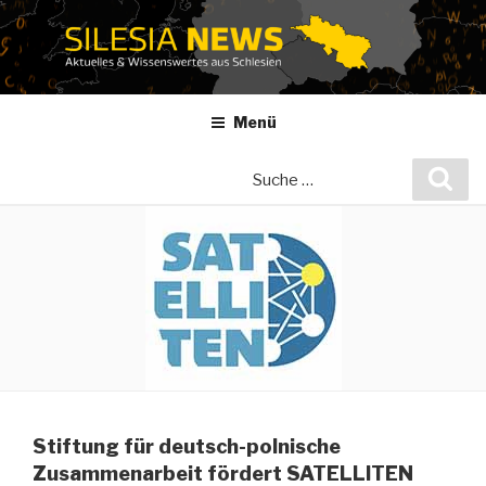
Zum
Inhalt
springen
Menü
Suche
Suc
nach:
Stiftung für deutsch-polnische
Zusammenarbeit fördert SATELLITEN