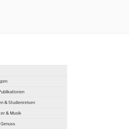
ngen
ublikationen
en & Studienreisen
ter & Musik
& Genuss