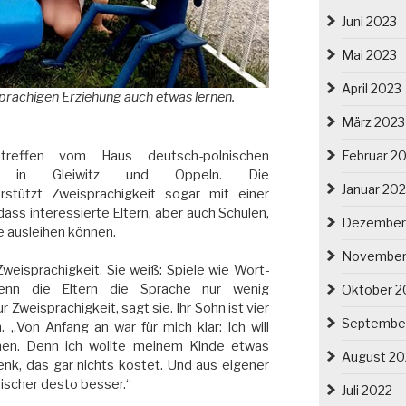
Juni 2023
Mai 2023
April 2023
sprachigen Erziehung auch etwas lernen.
März 2023
ntreffen vom Haus deutsch-polnischen
Februar 2
z in Gleiwitz und Oppeln. Die
Januar 20
erstützt Zweisprachigkeit sogar mit einer
ss interessierte Eltern, aber auch Schulen,
Dezember
e ausleihen können.
November
Zweisprachigkeit. Sie weiß: Spiele wie Wort-
enn die Eltern die Sprache nur wenig
Oktober 2
 Zweisprachigkeit, sagt sie. Ihr Sohn ist vier
Septembe
 „Von Anfang an war für mich klar: Ich will
hen. Denn ich wollte meinem Kinde etwas
August 20
nk, das gar nichts kostet. Und aus eigener
rischer desto besser.“
Juli 2022