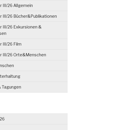
 III/26 Allgemein
 III/26 Bücher&Publikationen
 III/26 Exkursionen &
isen
 III/26 Film
r III/26 Orte&Menschen
enschen
terhaltung
& Tagungen
026