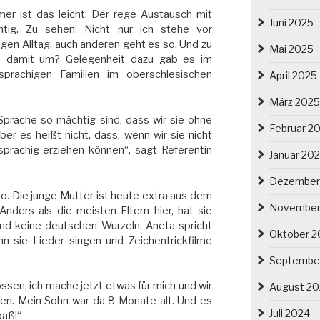
mer ist das leicht. Der rege Austausch mit
Juni 2025
htig. Zu sehen: Nicht nur ich stehe vor
gen Alltag, auch anderen geht es so. Und zu
Mai 2025
en damit um? Gelegenheit dazu gab es im
prachigen Familien im oberschlesischen
April 2025
März 2025
Sprache so mächtig sind, dass wir sie ohne
Februar 2
r es heißt nicht, dass, wenn wir sie nicht
isprachig erziehen können“, sagt Referentin
Januar 20
Dezember
o. Die junge Mutter ist heute extra aus dem
November
Anders als die meisten Eltern hier, hat sie
nd keine deutschen Wurzeln. Aneta spricht
Oktober 2
n sie Lieder singen und Zeichentrickfilme
Septembe
ssen, ich mache jetzt etwas für mich und wir
August 2
n. Mein Sohn war da 8 Monate alt. Und es
Juli 2024
paß!“