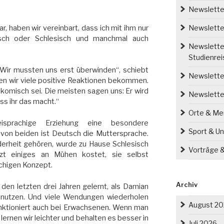
Newsletter
r, haben wir vereinbart, dass ich mit ihm nur
Newsletter
isch oder Schlesisch und manchmal auch
Newsletter
Studienre
Wir mussten uns erst überwinden“, schiebt
Newsletter
ben wir viele positive Reaktionen bekommen.
 komisch sei. Die meisten sagen uns: Er wird
Newslette
ass ihr das macht.“
Orte & M
isprachige Erziehung eine besondere
Sport & Un
 von beiden ist Deutsch die Muttersprache.
erheit gehören, wurde zu Hause Schlesisch
Vorträge 
zt einiges an Mühen kostet, sie selbst
chigen Konzept.
Archiv
den letzten drei Jahren gelernt, als Damian
u nutzen. Und viele Wendungen wiederholen
August 2
funktioniert auch bei Erwachsenen. Wenn man
ernen wir leichter und behalten es besser in
Juli 2026