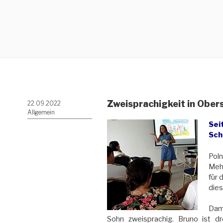
Zweisprachigkeit in Ober
Veröffentlicht
22.09.2022
am
Allgemein
Sei
Sch
Poln
Mehr
für 
dies
Dami
Sohn zweisprachig. Bruno ist d