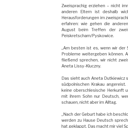
Zweisprachig erziehen – nicht im
anderen Eltern ist deshalb wic
Herausforderungen im zweisprachi
erfahren: wie gehen die ander
August beim Treffen der zweis
Peiskretscham/Pyskowice.
„Am besten ist es, wenn wir der 
Probleme weitergeben können. Abe
fließend sprechen, wir nicht zwe
Aneta Lissy-Kluczny.
Das sieht auch Aneta Dutkiewicz s
südpolnischen Krakau angereist. 
keine oberschlesische Herkunft u
mit ihrem Sohn nur Deutsch, wen
schauen, nicht aber im Alltag.
„Nach der Geburt habe ich beschlo
werden zu Hause Deutsch spreche
hat geklappt. Das macht mir viel S