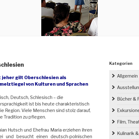
Kategorien
schlesien
Allgemein
t jeher gilt Oberschlesien als
melztiegel von Kulturen und Sprachen
Ausstellu
isch, Deutsch, Schlesisch – die
Bücher & P
sprachigkeit ist bis heute charakteristisch
die Region. Viele Menschen sind stolz darauf,
Exkursion
e Tradition zu pflegen.
Film, Thea
an Hutsch und Ehefrau Maria erziehen ihren
Kulinarik 
rei und besucht einen deutsch-polnischen