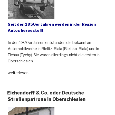
Seit den 1950er Jahren werden in der Region
Autos hergestellt
In den 1970er Jahren entstanden die bekannten
Automobilwerke in Bielitz-Biala (Bielsko-Biała) und in
Tichau (Tychy). Sie waren allerdings nicht die ersten in
Oberschlesien.
„Oberschlesien
weiterlesen
auf
vier
Rädern“
Eichendorff & Co. oder Deutsche
Straßenpatrone in Oberschlesien