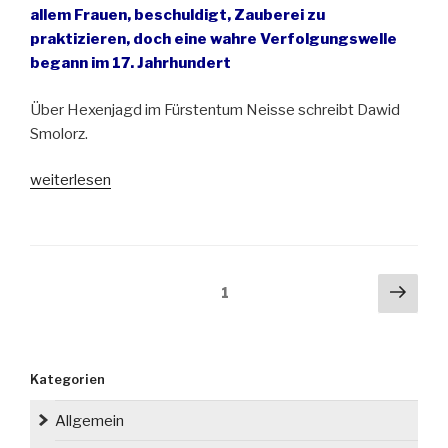
allem Frauen, beschuldigt,
Zauberei
zu
praktizieren, doch eine wahre Verfolgungswelle
begann im 17. Jahrhundert
Über Hexenjagd im Fürstentum Neisse schreibt Dawid
Smolorz.
„Vor
weiterlesen
400
Jahren
brannten
in
Seitennummerierung
Näch
Seite
1
Schlesien
der
Seit
Scheiterhaufen“
Beiträge
Kategorien
Allgemein