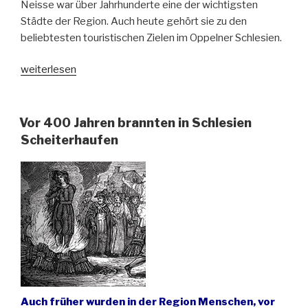
Neisse war über Jahrhunderte eine der wichtigsten
Städte der Region. Auch heute gehört sie zu den
beliebtesten touristischen Zielen im Oppelner Schlesien.
„Vor
weiterlesen
800
Jahren
erhielt
Vor 400 Jahren brannten in Schlesien
Neisse
Scheiterhaufen
(Nysa)
Stadtrecht“
Auch früher wurden in der Region Menschen, vor