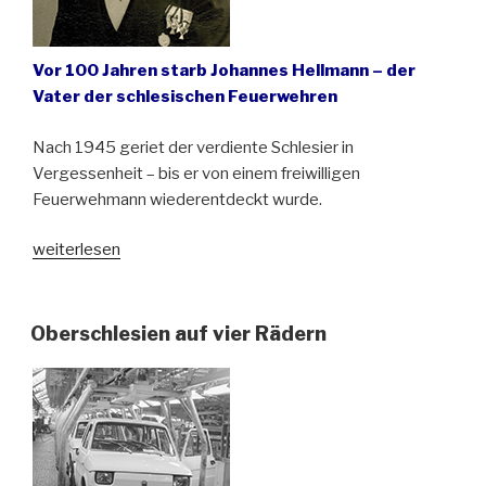
Vor 100 Jahren starb Johannes Hellmann – der
Vater der schlesischen Feuerwehren
Nach 1945 geriet der verdiente Schlesier in
Vergessenheit – bis er von einem freiwilligen
Feuerwehmann wiederentdeckt wurde.
„Gott
weiterlesen
zur
Ehr,
dem
Oberschlesien auf vier Rädern
Nächsten
zur
Wehr“