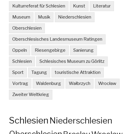
Kulturreferat für Schlesien
Kunst
Literatur
Museum
Musik
Niederschlesien
Oberschlesien
Oberschlesisches Landesmuseum Ratingen
Oppeln
Riesengebirge
Sanierung
Schlesien
Schlesisches Museum zu Görlitz
Sport
Tagung
touristische Attraktion
Vortrag
Waldenburg
Wałbrzych
Wrocław
Zweiter Weltkrieg
Schlesien
Niederschlesien