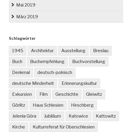
Mai 2019
März 2019
Schlagwörter
1945
Architektur
Ausstellung
Breslau
Buch
Buchempfehlung
Buchvorstellung
Denkmal
deutsch-polnisch
deutsche Minderheit
Erinnerungskultur
Exkursion
Film
Geschichte
Gleiwitz
Görlitz
Haus Schlesien
Hirschberg
Jelenia Góra
Jubiläum
Katowice
Kattowitz
Kirche
Kulturreferat für Oberschlesien