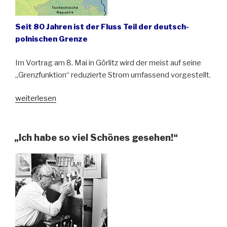
Seit 80 Jahren ist der Fluss Teil der deutsch-
polnischen Grenze
Im Vortrag am 8. Mai in Görlitz wird der meist auf seine
„Grenzfunktion“ reduzierte Strom umfassend vorgestellt.
„Die
weiterlesen
Lausitzer
Neiße
von
„Ich habe so viel Schönes gesehen!“
der
Quelle
bis
zur
Mündung“