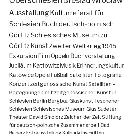
Oberschlesien
Breslau
Wrocław
Ausstellung
Kulturreferat für
Schlesien
Buch
deutsch-polnisch
Görlitz
Schlesisches Museum zu
Görlitz
Kunst
Zweiter Weltkrieg
1945
Exkursion
Film
Oppeln
Buchvorstellung
Jubiläum
Kattowitz
Musik
Erinnerungskultur
Katowice
Opole
Fußball
Satelliten
Fotografie
Konzert
zeitgenössische Kunst
Satelliten –
Begegnungen mit zeitgenössischer Kunst in
Schlesien
Berlin
Bergbau
Glaskunst
Teschener
Schlesien
Schlesisches Museum
Glas
Sudeten
Theater
Dawid Smolorz
Zeichen der Zeit
Stiftung
für deutsch-polnische Zusammenarbeit
Bad
Reinerz
Fotoausstellung
Kulinarik
Inschriften