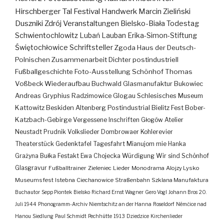
Hirschberger Tal
Festival
Handwerk
Marcin Zieliński
Duszniki Zdrój
Veranstaltungen
Bielsko-Biała
Todestag
Schwientochlowitz
Lubań
Lauban
Erika-Simon-Stiftung
Świętochłowice
Schriftsteller
Zgoda
Haus der Deutsch-
Polnischen Zusammenarbeit
Dichter
postindustriell
Fußballgeschichte
Foto-Ausstellung
Schönhof
Thomas
Voßbeck
Wiederaufbau
Buchwald
Glasmanufaktur
Bukowiec
Andreas Gryphius
Radzimowice
Glogau
Schlesisches Museum
Kattowitz
Beskiden
Altenberg
Postindustrial
Bielitz
Fest
Bober-
Katzbach-Gebirge
Vergessene Inschriften
Głogów
Atelier
Neustadt
Prudnik
Volkslieder
Dombrowaer Kohlerevier
Theaterstück
Gedenktafel
Tagesfahrt
Mianujom mie Hanka
Grażyna Bułka
Festakt
Ewa Chojecka
Würdigung
Wir sind Schönhof
Glasgravur
Fußballtrainer
Zieleniec
Lieder
Monodrama
Alojzy Lysko
Museumsfest
Istebna
Ciechanowice
Straßenbahn
Szklana Manufaktura
Buchautor
Sepp Piontek
Bielsko
Richard Ernst Wagner
Gero Vogl
Johann Bros
20.
Juli 1944
Phonogramm-Archiv
Niemtschitz an der Hanna
Roseldorf
Némčice nad
Hanou
Siedlung
Paul Schmidt
Pechhütte
1913
Dziedzice
Kirchenlieder