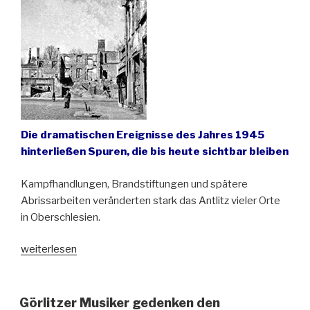
in
Oberschlesien“
Die dramatischen Ereignisse des Jahres 1945
hinterließen Spuren, die bis heute sichtbar bleiben
Kampfhandlungen, Brandstiftungen und spätere
Abrissarbeiten veränderten stark das Antlitz vieler Orte
in Oberschlesien.
„Ungeheilte
weiterlesen
Wunden.
Kriegszerstörungen
in
Görlitzer Musiker gedenken den