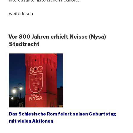
„Neisser
weiterlesen
Friedhöfe
–
Schönheit
Vor 800 Jahren erhielt Neisse (Nysa)
trotz
Stadtrecht
Zerstörung“
Das Schlesische Rom feiert seinen Geburtstag
mit vielen Aktionen