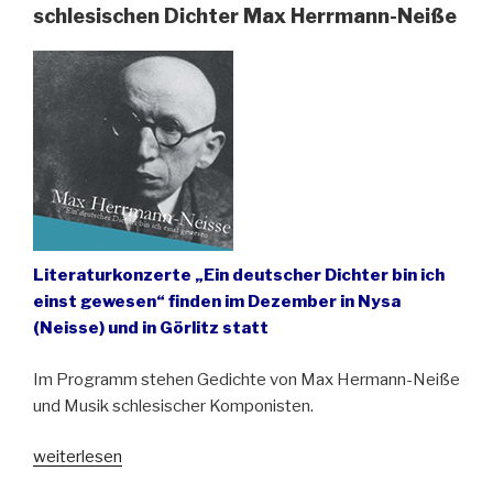
oberschlesischen
schlesischen Dichter Max Herrmann-Neiße
Städten“
Literaturkonzerte „Ein deutscher Dichter bin ich
einst gewesen“ finden im Dezember in Nysa
(Neisse) und in Görlitz statt
Im Programm stehen Gedichte von Max Hermann-Neiße
und Musik schlesischer Komponisten.
„Görlitzer
weiterlesen
Musiker