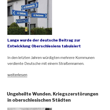
Lange wurde der deutsche Beitrag zur
Entwicklung Oberschlesiens tabuisiert
In den letzten Jahren würdigten mehrere Kommunen
verdiente Deutsche mit einem Straßennamen.
„Eichendorff
weiterlesen
&
Co.
oder
Ungeheilte Wunden. Kriegszerstörungen
Deutsche
in oberschlesischen Städten
Straßenpatrone