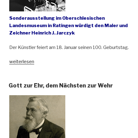
Sonderausstellung im Oberschlesischen
Landesmuseum in Ratingen würdigt den Maler und
Zeichner Heinrich J. Jarczyk
Der Künstler feiert am 18. Januar seinen 100. Geburtstag.
„„Ich
weiterlesen
habe
so
viel
Gott zur Ehr, dem Nächsten zur Wehr
Schönes
gesehen!““