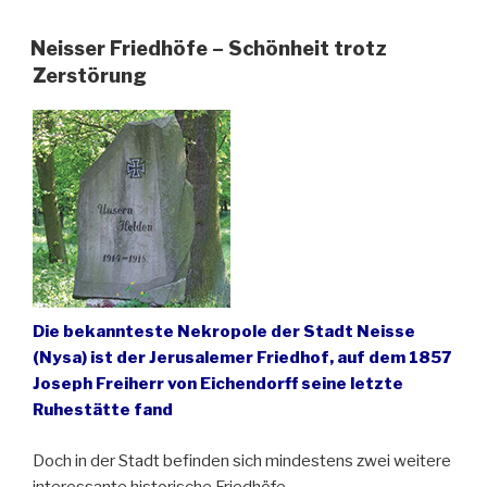
gedenken
den
Neisser Friedhöfe – Schönheit trotz
schlesischen
Zerstörung
Dichter
Max
Herrmann-
Neiße“
Die bekannteste Nekropole der Stadt Neisse
(Nysa) ist der Jerusalemer Friedhof, auf dem 1857
Joseph Freiherr von Eichendorff seine letzte
Ruhestätte fand
Doch in der Stadt befinden sich mindestens zwei weitere
interessante historische Friedhöfe.