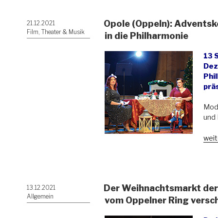
Wei
in
Opole (Oppeln): Adventsk
Veröffentlicht
21.12.2021
Wro
am
Film, Theater & Musik
(Bre
in die Philharmonie
13 
Dez
Phi
prä
Mode
und 
„Op
weit
(Opp
Adv
zog
zahl
Der Weihnachtsmarkt der
Veröffentlicht
13.12.2021
Bes
am
Allgemein
in
vom Oppelner Ring vers
die