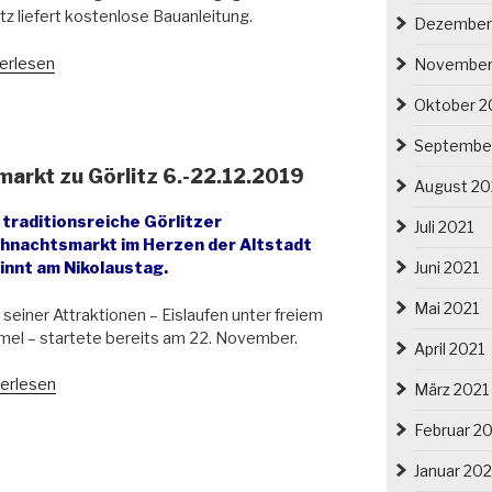
itz liefert kostenlose Bauanleitung.
Dezember
e
erlesen
November
esische
Oktober 2
ition
Septembe
hnachtszepter
markt zu Görlitz 6.-22.12.2019
August 20
erbelebt“
 traditionsreiche Görlitzer
Juli 2021
hnachtsmarkt im Herzen der Altstadt
Juni 2021
innt am Nikolaustag.
Mai 2021
 seiner Attraktionen – Eislaufen unter freiem
el – startete bereits am 22. November.
April 2021
lesischer
erlesen
März 2021
stkindelmarkt
Februar 2
itz
Januar 202
2.12.2019“