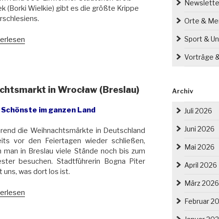
Newslette
k (Borki Wielkie) gibt es die größte Krippe
schlesiens.
Orte & M
Sport & Un
erlesen
ßte
Vorträge 
pe
schlesiens“
chtsmarkt in Wrocław (Breslau)
Archiv
 Schönste im ganzen Land
Juli 2026
Juni 2026
rend die Weihnachtsmärkte in Deutschland
eits vor den Feiertagen wieder schließen,
Mai 2026
 man in Breslau viele Stände noch bis zum
ester besuchen. Stadtführerin Bogna Piter
April 2026
t uns, was dort los ist.
März 2026
erlesen
Februar 2
uchen