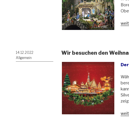
Bore
Ober
„Die
weit
grö
Krip
Ober
Wir besuchen den Weihna
Veröffentlicht
14.12.2022
am
Allgemein
Der
Wäh
ber
kann
Silv
zeig
„Wir
weit
bes
den