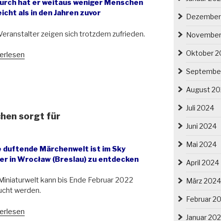
harmonie“
urch hat er weitaus weniger Menschen
icht als in den Jahren zuvor
Dezember
Veranstalter zeigen sich trotzdem zufrieden.
November
Oktober 2
erlesen
hnachtsmarkt
Septembe
tschen
August 2
end
M
Juli 2024
chen sorgt für
Juni 2024
elner
Mai 2024
e duftende Märchenwelt ist im Sky
schwunden“
er in Wrocław (Breslau) zu entdecken
April 2024
Miniaturwelt kann bis Ende Februar 2022
März 2024
cht werden.
Februar 2
e
erlesen
Januar 20