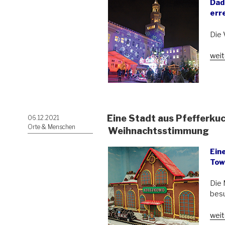
Phil
Dad
erre
Die 
„Der
weit
Wei
der
Deu
Jug
BJD
Eine Stadt aus Pfefferku
Veröffentlicht
06.12.2021
ist
am
Orte & Menschen
vom
Weihnachtsstimmung
Opp
Ring
Ein
ver
Tow
Die 
besu
„Ein
weit