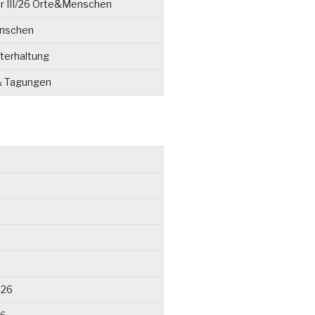
r III/26 Orte&Menschen
enschen
terhaltung
& Tagungen
026