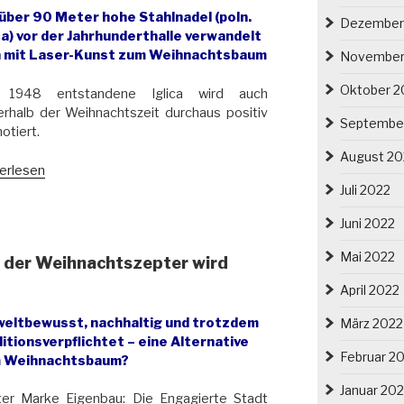
 über 90 Meter hohe Stahlnadel (poln.
Dezember
ca) vor der Jahrhunderthalle verwandelt
t“
h mit Laser-Kunst zum Weihnachtsbaum
November
Oktober 2
 1948 entstandene Iglica wird auch
rhalb der Weihnachtszeit durchaus positiv
Septembe
otiert.
August 20
erlesen
ßte
Juli 2022
nenbaum
Juni 2022
opas
t
Mai 2022
n der Weihnachtszepter wird
lau/
April 2022
cław“
eltbewusst, nachhaltig und trotzdem
März 2022
itionsverpflichtet – eine Alternative
Februar 2
 Weihnachtsbaum?
Januar 20
ter Marke Eigenbau: Die Engagierte Stadt