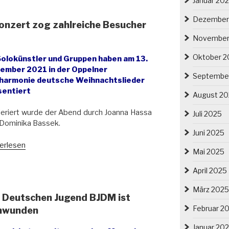
Januar 20
hnachtsmarkt
Dezember
onzert zog zahlreiche Besucher
cław
slau)“
November
Oktober 2
Solokünstler und Gruppen haben am 13.
ember
2021 in der Oppelner
Septembe
lharmonie deutsche Weihnachtslieder
sentiert
August 2
riert wurde der Abend durch Joanna Hassa
Juli 2025
Dominika Bassek.
Juni 2025
ole
erlesen
Mai 2025
eln):
entskonzert
April 2025
reiche
März 2025
 Deutschen Jugend BJDM ist
ucher
Februar 2
chwunden
Januar 20