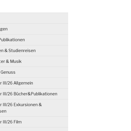
ngen
ublikationen
en & Studienreisen
ter & Musik
& Genuss
 III/26 Allgemein
 III/26 Bücher&Publikationen
 III/26 Exkursionen &
isen
 III/26 Film