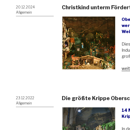
Christkind unterm Förde
Veröffentlicht
20.12.2024
am
Allgemein
Obe
wer
Wei
Dies
Indu
gro
„Chr
weit
unt
Förd
Die größte Krippe Obersc
Veröffentlicht
23.12.2022
am
Allgemein
14 
Kri
In 