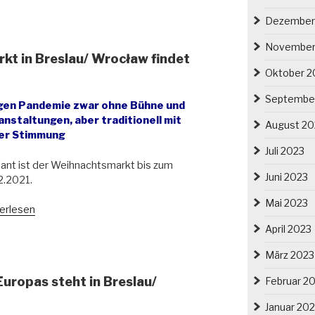
t
Dezember
ferkuchen
t
November
t in Breslau/ Wrocław findet
Oktober 2
hnachtsstimmung“
Septembe
en Pandemie zwar ohne Bühne und
anstaltungen, aber traditionell mit
August 20
er Stimmung
Juli 2023
ant ist der Weihnachtsmarkt bis zum
Juni 2023
2.2021.
Mai 2023
erlesen
ße
April 2023
hnachtsmarkt
März 2023
lau/
ropas steht in Breslau/
Februar 2
cław
et
Januar 20