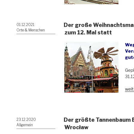
Stad
aus
Pfef
sorg
Der große Weihnachtsmark
Veröffentlicht
01.12.2021
für
am
Orte & Menschen
Wei
zum 12. Mal statt
Weg
Ver
gut
Gepl
31.1
„Der
weit
gro
Wei
in
Bres
Der größte Tannenbaum Eu
Veröffentlicht
23.12.2020
Wro
am
Allgemein
find
Wrocław
zum