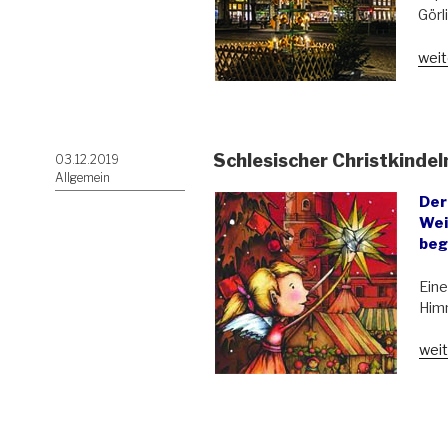
Görl
„Alt
weit
schl
Trad
der
Wei
Schlesischer Christkindel
Veröffentlicht
03.12.2019
wird
am
Allgemein
wied
Der
Wei
beg
Eine
Himm
„Sch
weit
Chri
zu
Görl
6.-2